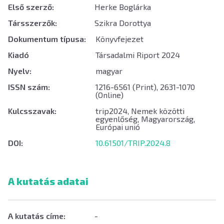
Első szerző:
Herke Boglárka
Társszerzők:
Szikra Dorottya
Dokumentum típusa:
Könyvfejezet
Kiadó
Társadalmi Riport 2024
Nyelv:
magyar
ISSN szám:
1216-6561 (Print), 2631-1070
(Online)
Kulcsszavak:
trip2024, Nemek közötti
egyenlőség, Magyarország,
Európai unió
DOI:
10.61501/TRIP.2024.8
A kutatás adatai
A kutatás címe:
-