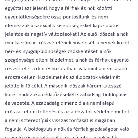
egyúttal azt jelenti, hogy a férfiak és nők közötti
egyenlőtlenségekre össz pontosítunk, és nem
elemezzük a szexuális kisebbségekkel kapcsolatos
jelentős és negatív változásokat.1 Az első időszak a nők
munkaerőpiaci részvételének növelését, a nemek közötti
bér- és nyugdíjkülönbségek csökkentését, a nők
szegénysége elleni küzdelmet, a nők és férfiak egyenlő
részvételét a döntéshozatalban, valamint a nemi alapú
erőszak elleni küzdelmet és az áldozatok védelmét
jelölte ki fő célul. A második időszak három kulcsszó
köré rendezte a célkitűzéseket: szabadság, boldogulás
és vezetés. A szabadság dimenziója a nemi alapú
erőszak elleni fellépés és az áldozatok védelme mellett
a nemi sztereotípiák visszaszorítását is magában
foglalja. A boldogulás a nők és férfiak gazdaságban való
egyenlő részvételére utal, és a fizetett munkán túl