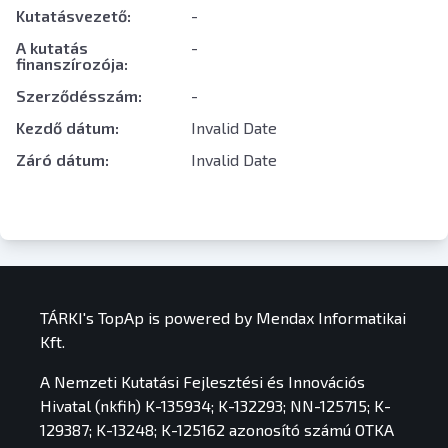
Kutatásvezető:
-
A kutatás
-
finanszírozója:
Szerződésszám:
-
Kezdő dátum:
Invalid Date
Záró dátum:
Invalid Date
TÁRKI's TopAp is powered by Mendax Informatikai
Kft.
A Nemzeti Kutatási Fejlesztési és Innovációs
Hivatal (nkfih) K-135934; K-132293; NN-125715; K-
129387; K-13248; K-125162 azonosító számú OTKA