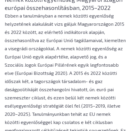
európai összehasonlításban, 2015–2022
Ebben a tanulmányban a nemek közötti egyenlőség
helyzetének alakulását vizs gáljuk Magyarországon 2015
és 2022 között, az elérhető indikátorok alapján,
összehasonlítva az Európai Unió tagállamaival, kiemelten
a visegrádi országokkal. A nemek közötti egyenlőség az
Európai Unió egyik alapértéke, alapvető jog, és a
Szociális Jogok Európai Pillérének egyik legfontosabb
elve (Európai Bizottság 2020). A 2015 és 2022 közötti
időszak két, a tagországok társadalom- és gaz
daságpolitikáját összehangolni hivatott, ún. euró pai
szemeszter ciklust, és ezen belül két nemek közötti
esélyegyenlőségi stratégiát ölel fel (2015–2019, illetve
2020–2025). Tanulmányunkban tehát az EU nemek
közötti egyenlőséggel kap csolatos e két ciklusban
megfogalmazott célkitűzéseit tekintjük sorvezetőnek. Ez