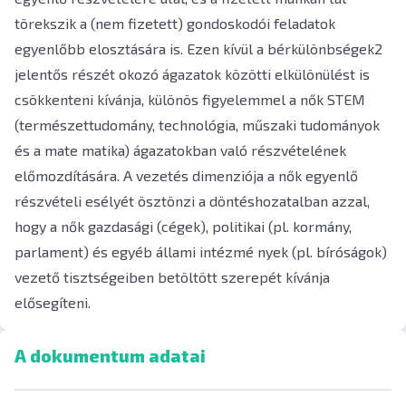
törekszik a (nem fizetett) gondoskodói feladatok
egyenlőbb elosztására is. Ezen kívül a bérkülönbségek2
jelentős részét okozó ágazatok közötti elkülönülést is
csökkenteni kívánja, különös figyelemmel a nők STEM
(természettudomány, technológia, műszaki tudományok
és a mate matika) ágazatokban való részvételének
előmozdítására. A vezetés dimenziója a nők egyenlő
részvételi esélyét ösztönzi a döntéshozatalban azzal,
hogy a nők gazdasági (cégek), politikai (pl. kormány,
parlament) és egyéb állami intézmé nyek (pl. bíróságok)
vezető tisztségeiben betöltött szerepét kívánja
elősegíteni.
A dokumentum adatai