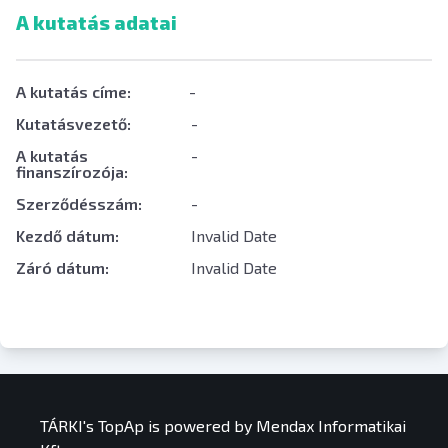
A kutatás adatai
A kutatás címe:
-
Kutatásvezető:
-
A kutatás
-
finanszírozója:
Szerződésszám:
-
Kezdő dátum:
Invalid Date
Záró dátum:
Invalid Date
TÁRKI's TopAp is powered by Mendax Informatikai