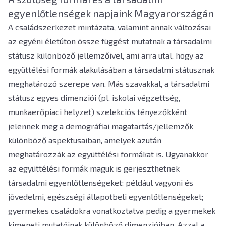
egyenlőtlenségek napjaink Magyarországán
A családszerkezet mintázata, valamint annak változásai
az egyéni életúton össze függést mutatnak a társadalmi
státusz különböző jellemzőivel, ami arra utal, hogy az
együttélési formák alakulásában a társadalmi státusznak
meghatározó szerepe van. Más szavakkal, a társadalmi
státusz egyes dimenziói (pl. iskolai végzettség,
munkaerőpiaci helyzet) szelekciós tényezőkként
jelennek meg a demográfiai magatartás/jellemzők
különböző aspektusaiban, amelyek azután
meghatározzák az együttélési formákat is. Ugyanakkor
az együttélési formák maguk is gerjeszthetnek
társadalmi egyenlőtlenségeket: például vagyoni és
jövedelmi, egészségi állapotbeli egyenlőtlenségeket;
gyermekes családokra vonatkoztatva pedig a gyermekek
kimeneti mutatóinak különböző dimenzióiban. Azzal a