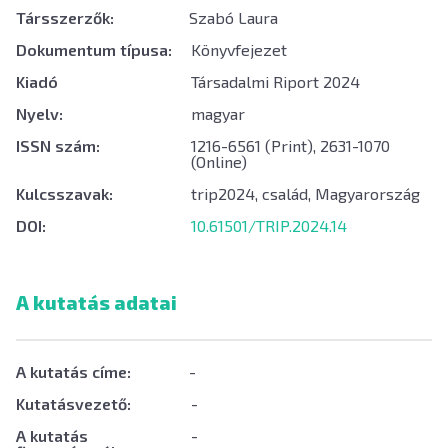
Társszerzők:
Szabó Laura
Dokumentum típusa:
Könyvfejezet
Kiadó
Társadalmi Riport 2024
Nyelv:
magyar
ISSN szám:
1216-6561 (Print), 2631-1070
(Online)
Kulcsszavak:
trip2024, család, Magyarország
DOI:
10.61501/TRIP.2024.14
A kutatás adatai
A kutatás címe:
-
Kutatásvezető:
-
A kutatás
-