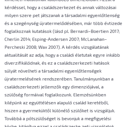
kérdéssel, hogy a családszerkezet és annak változásai
milyen szere pet játszanak a társadalmi egyenlőtlenség
és a szegénység újratermelődésében, már több évtizede
foglalkoznak kutatások (lásd pl. Bernardi–Boertien 2017;
Cherlin 2014; Esping-Andersen 2007; McLanahan–
Percheski 2008; Wax 2007). A kérdés vizsgálatának
aktualitását az adja, hogy a családi életutak egyre inkább
diverzifikálódnak, és ez a családszerkezeti hatások
súlyát növelheti a társadalmi egyenlőtlenségek
újratermelésének rendszerében. Tanulmányunkban a
családszerkezeti jellemzők egy dimenziójával, a
szülőség formáival foglalkozunk. Elemzésünkben
kilépünk az együttélésen alapuló család keretéből,
hiszen a gyermeküktől különélő szülőket is vizsgáljuk.
Továbbá a pótszülőséget is bevonjuk a megfigyelési
körbe, kitágítva ezzel a családszerke zeti vizsgálatok