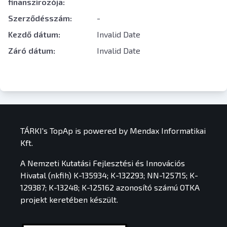
finanszírozója:
Szerződésszám:
-
Kezdő dátum:
Invalid Date
Záró dátum:
Invalid Date
TÁRKI's TopAp is powered by Mendax Informatikai
Kft.
A Nemzeti Kutatási Fejlesztési és Innovációs
Hivatal (nkfih) K-135934; K-132293; NN-125715; K-
129387; K-13248; K-125162 azonosító számú OTKA
projekt keretében készült.