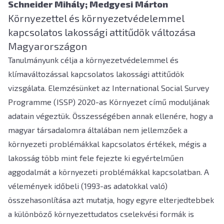
Schneider Mihály
; Medgyesi Márton
Környezettel és környezetvédelemmel
kapcsolatos lakossági attitűdök változása
Magyarországon
Tanulmányunk célja a környezetvédelemmel és
klímaváltozással kapcsolatos lakossági attitűdök
vizsgálata. Elemzésünket az International Social Survey
Programme (ISSP) 2020-as Környezet című moduljának
adatain végeztük. Összességében annak ellenére, hogy a
magyar társadalomra általában nem jellemzőek a
környezeti problémákkal kapcsolatos értékek, mégis a
lakosság több mint fele fejezte ki egyértelműen
aggodalmát a környezeti problémákkal kapcsolatban. A
vélemények időbeli (1993-as adatokkal való)
összehasonlítása azt mutatja, hogy egyre elterjedtebbek
a különböző környezettudatos cselekvési formák is