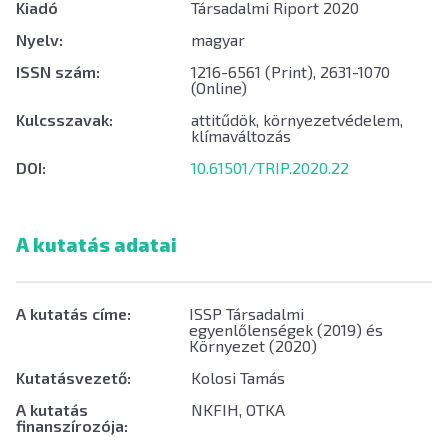
Kiadó
Társadalmi Riport 2020
Nyelv:
magyar
ISSN szám:
1216-6561 (Print), 2631-1070
(Online)
Kulcsszavak:
attitűdök, környezetvédelem,
klímaváltozás
DOI:
10.61501/TRIP.2020.22
A kutatás adatai
A kutatás címe:
ISSP Társadalmi
egyenlőlenségek (2019) és
Környezet (2020)
Kutatásvezető:
Kolosi Tamás
A kutatás
NKFIH, OTKA
finanszírozója: