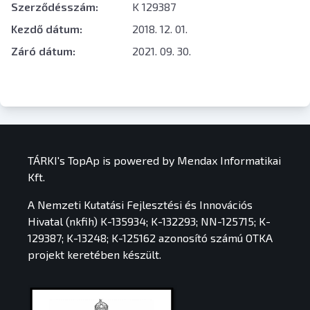
Szerződésszám:
K 129387
Kezdő dátum:
2018. 12. 01.
Záró dátum:
2021. 09. 30.
TÁRKI's TopAp is powered by Mendax Informatikai
Kft.
A Nemzeti Kutatási Fejlesztési és Innovációs
Hivatal (nkfih) K-135934; K-132293; NN-125715; K-
129387; K-13248; K-125162 azonosító számú OTKA
projekt keretében készült.