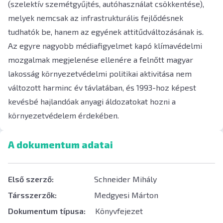
(szelektív szemétgyűjtés, autóhasználat csökkentése),
melyek nemcsak az infrastrukturális fejlődésnek
tudhatók be, hanem az egyének attitűdváltozásának is.
Az egyre nagyobb médiafigyelmet kapó klímavédelmi
mozgalmak megjelenése ellenére a felnőtt magyar
lakosság környezetvédelmi politikai aktivitása nem
változott harminc év távlatában, és 1993-hoz képest
kevésbé hajlandóak anyagi áldozatokat hozni a
környezetvédelem érdekében.
A dokumentum adatai
Első szerző:
Schneider Mihály
Társszerzők:
Medgyesi Márton
Dokumentum típusa:
Könyvfejezet