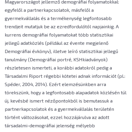
Magyarországot jellemző demográfiai folyamatokkal:
egyfelől a partnerkapcsolatok, másfelől a
gyermekvállalás és a termékenység legfontosabb
trendjeit mutatjuk be az ezredfordulótól napjainkig. A
kurrens demográfiai folyamatokat több statisztikai
jellegű adatközlés (például az évente megjelenő
Demográfiai évkönyv), illetve leíró statisztikai jellegű
tanulmány (Demográfiai portré, KSHkiadványok)
részletesen ismerteti, a korábbi adatokról pedig a
Társadalmi Riport régebbi kötetei adnak információt (pl.:
Spéder, 2004, 2014). Ezért elemzésünkben arra
törekszünk, hogy a legfontosabb alapadatok közlésén túl
új, kevésbé ismert nézőpontokból is bemutassuk a
partnerkapcsolatok és a gyermekvállalás területén
történt változásokat, ezzel hozzájárulva az adott
társadalmi-demográfiai jelenség mélyebb