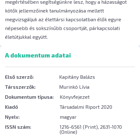
megértésében segítségünkre lesz, hogy a házasságot
kötők jellemzőinek tanulmányozása mellett
megvizsgáljuk az élettársi kapcsolatban élők egyre
népesebb és sokszínűbb csoportját, párkapcsolati
életútjukkal együtt.
A dokumentum adatai
Első szerző:
Kapitány Balázs
Társszerzők:
Murinkó Lívia
Dokumentum típusa:
Könyvfejezet
Kiadó
Társadalmi Riport 2020
Nyelv:
magyar
ISSN szám:
1216-6561 (Print), 2631-1070
(Online)