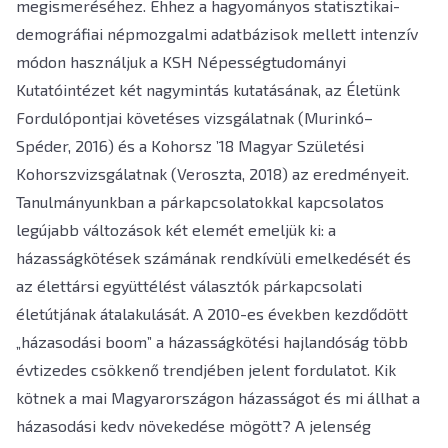
megismeréséhez. Ehhez a hagyományos statisztikai-
demográfiai népmozgalmi adatbázisok mellett intenzív
módon használjuk a KSH Népességtudományi
Kutatóintézet két nagymintás kutatásának, az Életünk
Fordulópontjai követéses vizsgálatnak (Murinkó–
Spéder, 2016) és a Kohorsz ’18 Magyar Születési
Kohorszvizsgálatnak (Veroszta, 2018) az eredményeit.
Tanulmányunkban a párkapcsolatokkal kapcsolatos
legújabb változások két elemét emeljük ki: a
házasságkötések számának rendkívüli emelkedését és
az élettársi együttélést választók párkapcsolati
életútjának átalakulását. A 2010-es években kezdődött
„házasodási boom” a házasságkötési hajlandóság több
évtizedes csökkenő trendjében jelent fordulatot. Kik
kötnek a mai Magyarországon házasságot és mi állhat a
házasodási kedv növekedése mögött? A jelenség