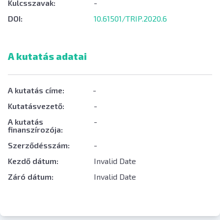
Kulcsszavak:
-
DOI:
10.61501/TRIP.2020.6
A kutatás adatai
A kutatás címe:
-
Kutatásvezető:
-
A kutatás
-
finanszírozója:
Szerződésszám:
-
Kezdő dátum:
Invalid Date
Záró dátum:
Invalid Date