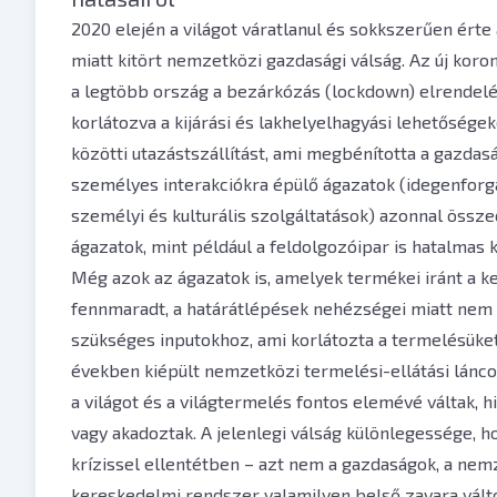
2020 elején a világot váratlanul és sokkszerűen érte
miatt kitört nemzetközi gazdasági válság. Az új koro
a legtöbb ország a bezárkózás (lockdown) elrendelé
korlátozva a kijárási és lakhelyelhagyási lehetősége
közötti utazástszállítást, ami megbénította a gazda
személyes interakciókra épülő ágazatok (idegenforg
személyi és kulturális szolgáltatások) azonnal össz
ágazatok, mint például a feldolgozóipar is hatalmas 
Még azok az ágazatok is, amelyek termékei iránt a 
fennmaradt, a határátlépések nehézségei miatt nem 
szükséges inputokhoz, ami korlátozta a termelésüke
években kiépült nemzetközi termelési-ellátási lánc
a világot és a világtermelés fontos elemévé váltak, 
vagy akadoztak. A jelenlegi válság különlegessége, 
krízissel ellentétben – azt nem a gazdaságok, a nem
kereskedelmi rendszer valamilyen belső zavara válto