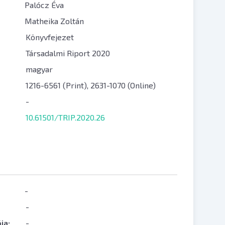
Palócz Éva
Matheika Zoltán
Könyvfejezet
Társadalmi Riport 2020
magyar
1216-6561 (Print), 2631-1070 (Online)
-
10.61501/TRIP.2020.26
-
-
ja:
-