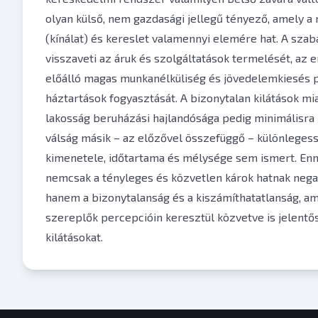
olyan külső, nem gazdasági jellegű tényező, amely 
(kínálat) és kereslet valamennyi elemére hat. A sza
visszaveti az áruk és szolgáltatások termelését, az
előálló magas munkanélküliség és jövedelemkiesés p
háztartások fogyasztását. A bizonytalan kilátások mia
lakosság beruházási hajlandósága pedig minimálisra 
válság másik – az előzővel összefüggő – különleges
kimenetele, időtartama és mélysége sem ismert. En
nemcsak a tényleges és közvetlen károk hatnak nega
hanem a bizonytalanság és a kiszámíthatatlanság, am
szereplők percepcióin keresztül közvetve is jelentő
kilátásokat.