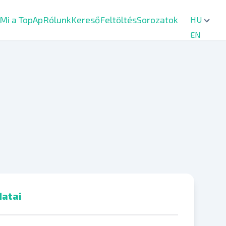
Mi a TopAp
Rólunk
Kereső
Feltöltés
Sorozatok
HU
EN
atai