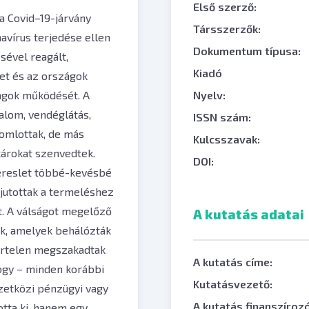
Első szerző:
 a Covid–19-járvány
Társszerzők:
navírus terjedése ellen
Dokumentum típusa:
sével reagált,
Kiadó
ket és az országok
ságok működését. A
Nyelv:
alom, vendéglátás,
ISSN szám:
eomlottak, de más
Kulcsszavak:
károkat szenvedtek.
DOI:
kereslet többé-kevésbé
jutottak a termeléshez
t. A válságot megelőző
A kutatás adatai
ok, amelyek behálózták
hirtelen megszakadtak
A kutatás címe:
hogy – minden korábbi
Kutatásvezető:
zetközi pénzügyi vagy
A kutatás finanszírozó
tta ki, hanem egy