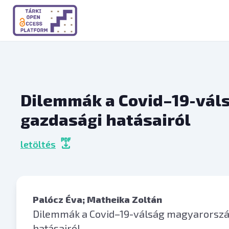
Dilemmák a Covid–19-vál
gazdasági hatásairól
letöltés
Palócz Éva
; Matheika Zoltán
Dilemmák a Covid–19-válság magyarorszá
hatásairól