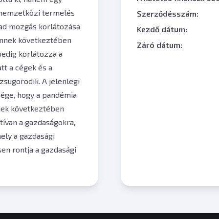
a nemzetközi termelés
Szerződésszám:
bad mozgás korlátozása
Kezdő dátum:
 ennek következtében
Záró dátum:
edig korlátozza a
tt a cégek és a
zsugorodik. A jelenlegi
sége, hogy a pandémia
nek következtében
tívan a gazdaságokra,
ely a gazdasági
sen rontja a gazdasági